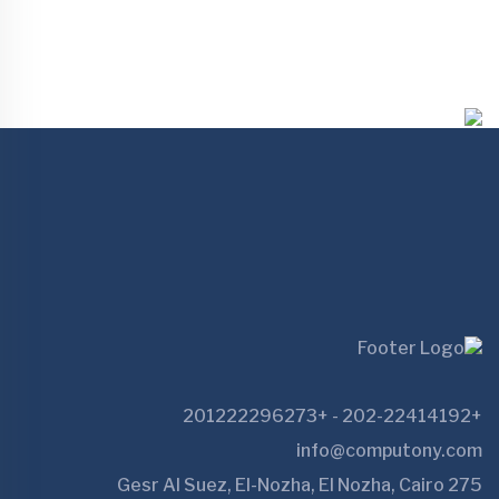
+202-22414192 - +201222296273
info@computony.com
275 Gesr Al Suez, El-Nozha, El Nozha, Cairo