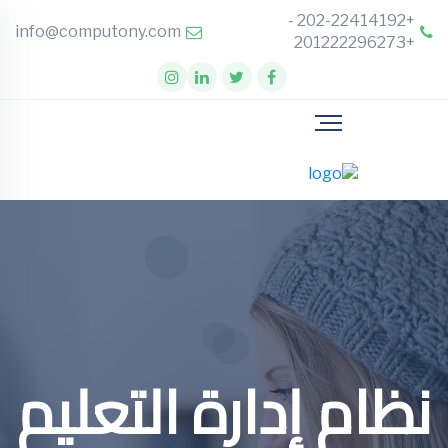
+202-22414192 -
info@computony.com
+201222296273
نظام إدارة التعليم